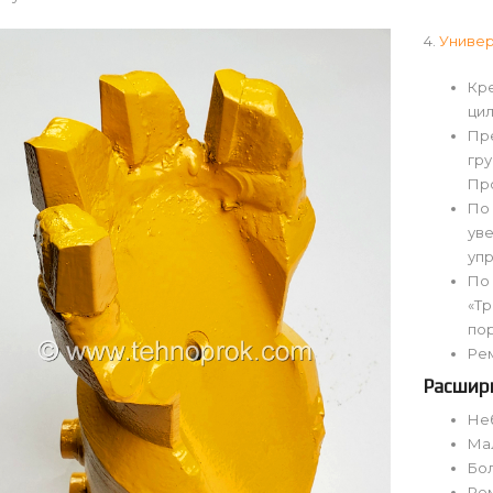
4.
Универ
Кре
ци
Пр
гру
Пр
По
ув
уп
По
«Тр
пор
Ре
Расшир
Не
Мал
Бо
Ре