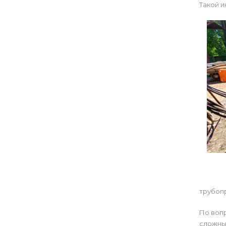
Такой и
трубопр
По вопр
сложны