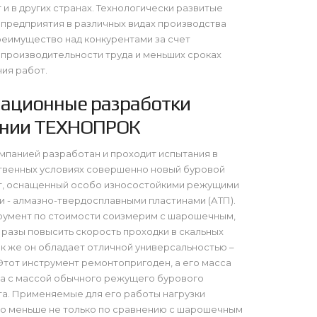
 и в других странах. Технологически развитые
 предприятия в различных видах производства
еимущество над конкурентами за счет
производительности труда и меньших сроках
ия работ.
ационные разработки
нии ТЕХНОПРОК
омпанией разработан и проходит испытания в
твенных условиях совершенно новый буровой
т, оснащенный особо износостойкими режущими
 - алмазно-твердосплавными пластинами (АТП).
румент по стоимости соизмерим с шарошечным,
 разы повысить скорость проходки в скальных
ак же он обладает отличной универсальностью –
 Этот инструмент ремонтопригоден, а его масса
а с массой обычного режущего бурового
а. Применяемые для его работы нагрузки
но меньше не только по сравнению с шарошечным