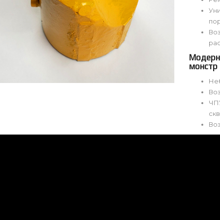
Уни
по
Во
ра
Модерн
монстр
Не
Во
ЧП
ск
Во