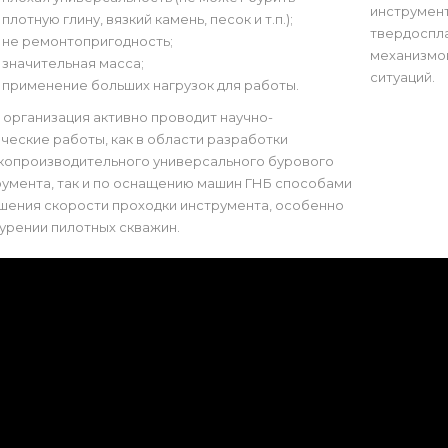
инструмент
плотную глину, вязкий камень, песок и т.п.);
твердоспла
не ремонтопригодность;
механизмо
значительная масса;
ситуаций.
применение больших нагрузок для работы.
организация активно проводит научно-
ческие работы, как в области разработки
копроизводительного универсального бурового
умента, так и по оснащению машин ГНБ способами
шения скорости проходки инструмента, особенно
урении пилотных скважин.