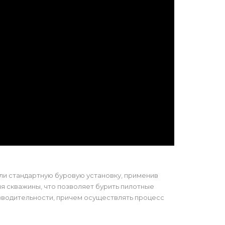
ли стандартную буровую установку, применив
 скважины, что позволяет бурить пилотные
зводительности, причем осуществлять процесс