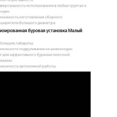
версальность использования в любых грунтах и
родах;
зможность изготовления сборного
сширителя большого диаметра.
изированная буровая установка Малый
большие габариты;
зможность подруливания на шнекоходах;
У для эффективного бурения пилотной
важины;
зможность автономной работы.