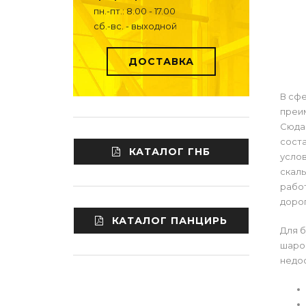
пн.-пт.: 8.00 - 17.00
сб.-вс. - выходной
ДОСТАВКА
В сф
преи
Сюда 
сост
КАТАЛОГ ГНБ
услов
скаль
работ
дорог
КАТАЛОГ ПАНЦИРЬ
Для 
шаро
недос