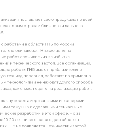
анизация поставляет свою продукцию по всей
 некоторым странам ближнего и дальнего
я.
 с работами в области ГНБ по России
тельно одинаковая. Низкие цены на
ие работ сложились из-за избытка
ний и технического застоя. Все организации,
ющие работы ГНБ имеют приблизительно
ую технику, персонал, работают по примерно
ым технологиям и не находят другого способа
 заказ, как снижать цены на реализацию работ.
 шляпу перед американскими инженерами,
шими тему ГНБ и сделавшими гениальные
ические разработки в этой сфере. Но за
е 10-20 лет ничего нового достойного в
иях ГНБ не появляется. Технический застой