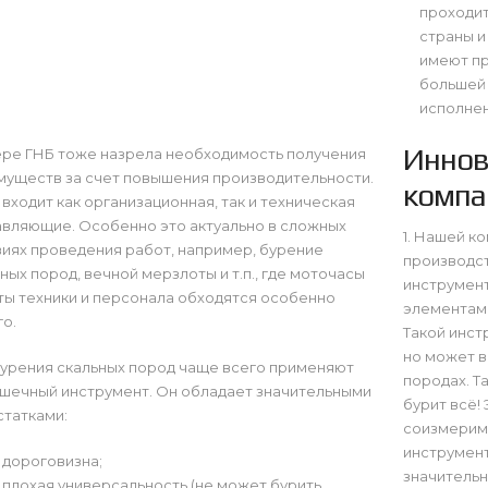
проходит
страны и
имеют пр
большей 
исполнен
Иннов
ере ГНБ тоже назрела необходимость получения
муществ за счет повышения производительности.
компа
входит как организационная, так и техническая
авляющие. Особенно это актуально в сложных
1. Нашей к
иях проведения работ, например, бурение
производс
ных пород, вечной мерзлоты и т.п., где моточасы
инструмен
ы техники и персонала обходятся особенно
элементами
о.
Такой инст
но может в
бурения скальных пород чаще всего применяют
породах. Т
шечный инструмент. Он обладает значительными
бурит всё!
татками:
соизмерим
инструмент
дороговизна;
значитель
плохая универсальность (не может бурить