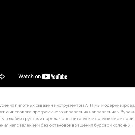
бурения пилотных скважин инструментом АТП мы модернизирова
огию числового программного управления направлением бурения
ны в любых грунтах и породах с значительным повышением прои
ения направлением без остановок вращения буровой колонны.