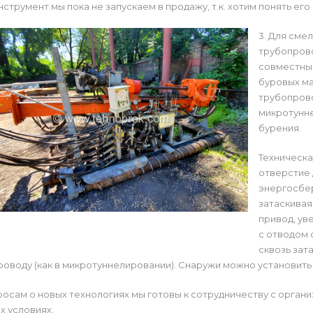
нструмент мы пока не запускаем в продажу, т.к. хотим понять ег
3. Для сме
трубопров
совместны
буровых ма
трубопрово
микротунн
бурения.
Техническа
отверстие
энергосбе
затаскивая
привод, ув
с отводом
сквозь зат
оводу (как в микротуннелировании). Снаружи можно установить
осам о новых технологиях мы готовы к сотрудничеству с орга
х условиях.