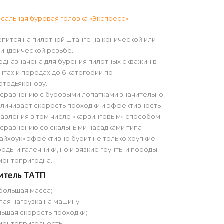
сальная буровая головка «Экспресс»
пится на пилотной штанге на конической или
линдрической резьбе.
едназначена для бурения пилотных скважин в
нтах и породах до 6 категории по
отодьяконову.
 сравнению с буровыми лопатками значительно
еличивает скорость проходки и эффективность
равления в том числе «карвинговым» способом.
 сравнению со скальными насадками типа
айхоук» эффективно бурит не только хрупкие
оды и галечники, но и вязкие грунты и породы.
монтопригодна.
итель ТАТП
большая масса;
ая нагрузка на машину;
льшая скорость проходки;
монтопригодность;