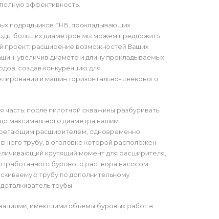
о полную эффективность.
лых подрядчиков ГНБ, прокладывающих
оды больших диаметров мы можем предложить
й проект: расширение возможностей Ваших
шин, увеличив диаметр и длину прокладываемых
дов, создав конкуренцию для
елирования и машин горизонтально-шнекового
я часть: после пилотной скважины разбуривать
 до максимального диаметра нашим
регающим расширителем, одновременно
 в него трубу, в оголовке которой расположен
еличивающий крутящий момент для расширителя,
 отработанного бурового раствора насосом
аскиваемую трубу по дополнительному
 доталкиватель трубы.
низациями, имеющими объемы буровых работ в