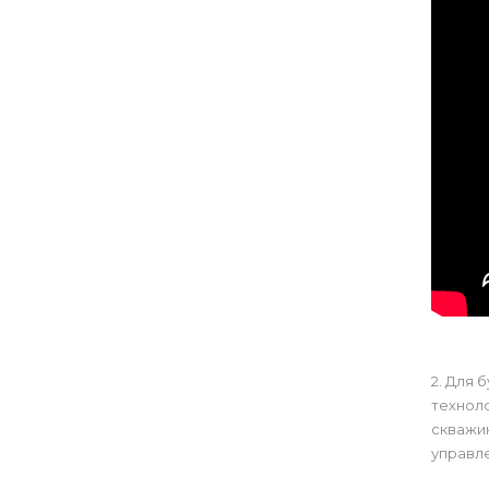
2. Для 
технол
скважи
управл