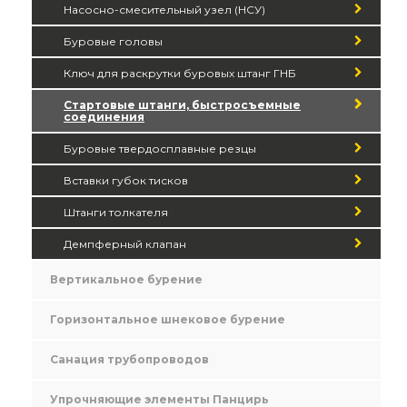
Насосно-смесительный узел (НСУ)
Буровые головы
Ключ для раскрутки буровых штанг ГНБ
Стартовые штанги, быстросъемные
соединения
Буровые твердосплавные резцы
Вставки губок тисков
Штанги толкателя
Демпферный клапан
Вертикальное бурение
Горизонтальное шнековое бурение
Санация трубопроводов
Упрочняющие элементы Панцирь